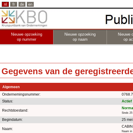
nl
fr
de
en
Nieuwe opzoeking
Nieuwe opzoeking
Nieuwe 
op nummer
op naam
op act
Gegevens van de geregistreerde 
Algemeen
Ondernemingsnummer:
0768.7
Status:
Actief
Norma
Rechtstoestand:
Sinds 25
Begindatum:
25 mei
CABIN
Naam:
Naam in 