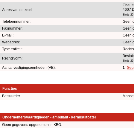
Chaus
4607 
Adres van de zetel:
Sinds 25
Telefoonnummer:
Geen 
Faxnummer:
Geen 
E-mail:
Geen 
Webadres:
Geen 
Type entiteit:
Recht
Beslot
Rechtsvorm:
Sinds 25
Aantal vestigingseenheden (VE):
1
Gege
Functies
Bestuurder
Mansen
Ondernemersvaardigheden - ambulant - kermisuitbater
Geen gegevens opgenomen in KBO.