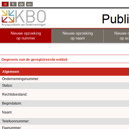
nl
fr
de
en
Nieuwe opzoeking
Nieuwe opzoeking
Nieuwe 
op nummer
op naam
op act
Gegevens van de geregistreerde entiteit
Algemeen
Ondernemingsnummer:
Status:
Rechtstoestand:
Begindatum:
Naam:
Telefoonnummer:
Faxnummer: