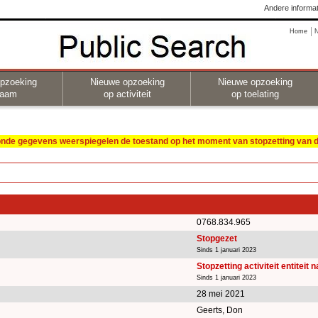
Andere informat
Home
pzoeking
Nieuwe opzoeking
Nieuwe opzoeking
naam
op activiteit
op toelating
oonde gegevens weerspiegelen de toestand op het moment van stopzetting van de
0768.834.965
Stopgezet
Sinds 1 januari 2023
Stopzetting activiteit entiteit 
Sinds 1 januari 2023
28 mei 2021
Geerts, Don