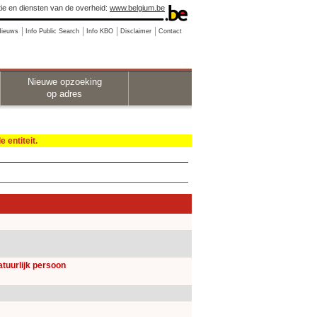
ie en diensten van de overheid:
www.belgium.be
Nieuws
Info Public Search
Info KBO
Disclaimer
Contact
Nieuwe opzoeking
op adres
 entiteit.
natuurlijk persoon