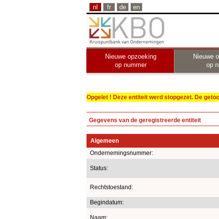
nl
fr
de
en
Nieuwe opzoeking
Nieuwe o
op nummer
op 
Opgelet ! Deze entiteit werd stopgezet. De get
Gegevens van de geregistreerde entiteit
Algemeen
Ondernemingsnummer:
Status:
Rechtstoestand:
Begindatum:
Naam: