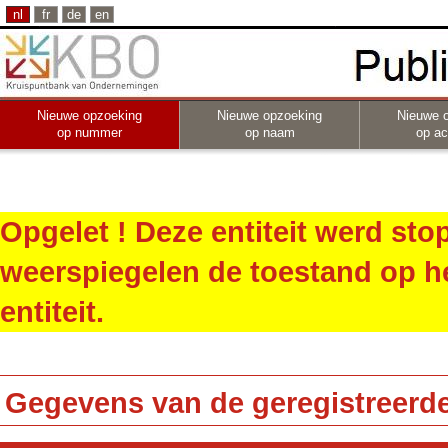
nl
fr
de
en
Nieuwe opzoeking
Nieuwe opzoeking
Nieuwe 
op nummer
op naam
op act
Opgelet ! Deze entiteit werd st
weerspiegelen de toestand op h
entiteit.
Gegevens van de geregistreerde 