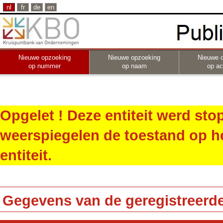
nl
fr
de
en
Nieuwe opzoeking
Nieuwe opzoeking
Nieuwe 
op nummer
op naam
op act
Opgelet ! Deze entiteit werd st
weerspiegelen de toestand op h
entiteit.
Gegevens van de geregistreerde 