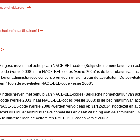
 gezondheidszorg
heden (notariële akten)
BO ingeschreven met behulp van NACE-BEL-codes (Belgische nomenclatuur van activ
code (versie 2008) naar NACE-BEL-codes (versie 2025) is de begindatum van activ
 louter administratieve conversie en geen wijziging van de activiteiten. De activi
kken: "Toon de activiteiten NACE-BEL-code versie 2008".
BO ingeschreven met behulp van NACE-BEL-codes (Belgische nomenclatuur van activ
code (versie 2003) naar NACE-BEL-codes (versie 2008) is de begindatum van activ
en NACE-BEL-code (versie 2008) werden vervolgens op 31/12/2024 stopgezet en a
treft dus louter administratieve conversies en geen wijziging van de activiteiten. 
 te klikken: "Toon de activiteiten NACE-BEL-codes versie 2003".