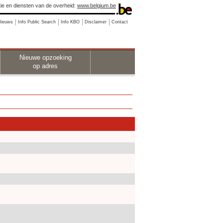
ie en diensten van de overheid:
www.belgium.be
Nieuws
Info Public Search
Info KBO
Disclaimer
Contact
Nieuwe opzoeking
op adres