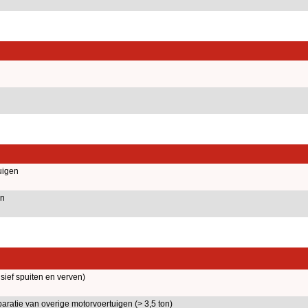
uigen
on
sief spuiten en verven)
atie van overige motorvoertuigen (> 3,5 ton)