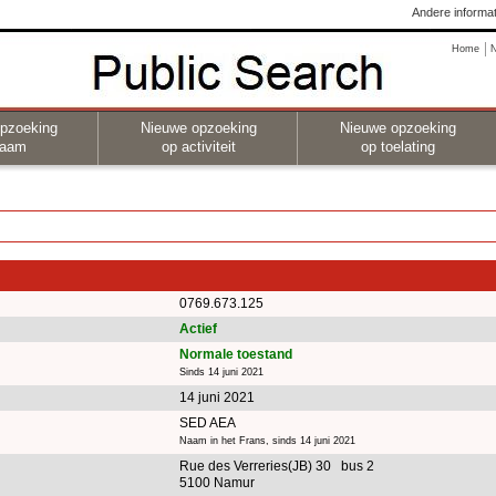
Andere informat
Home
pzoeking
Nieuwe opzoeking
Nieuwe opzoeking
naam
op activiteit
op toelating
0769.673.125
Actief
Normale toestand
Sinds 14 juni 2021
14 juni 2021
SED AEA
Naam in het Frans, sinds 14 juni 2021
Rue des Verreries(JB) 30 bus 2
5100 Namur