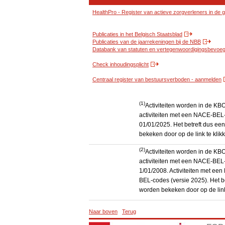
HealthPro - Register van actieve zorgverleners in de
Publicaties in het Belgisch Staatsblad
Publicaties van de jaarrekeningen bij de NBB
Databank van statuten en vertegenwoordigingsbevoegd
Check inhoudingsplicht
Centraal register van bestuursverboden - aanmelden
(1)
Activiteiten worden in de K
activiteiten met een NACE-BEL-
01/01/2025. Het betreft dus een
bekeken door op de link te kli
(2)
Activiteiten worden in de K
activiteiten met een NACE-BEL-
1/01/2008. Activiteiten met e
BEL-codes (versie 2025). Het be
worden bekeken door op de link
Naar boven
Terug