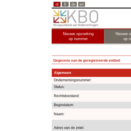
nl
fr
de
en
Nieuwe opzoeking
Nieuwe o
op nummer
op 
Gegevens van de geregistreerde entiteit
Algemeen
Ondernemingsnummer:
Status:
Rechtstoestand:
Begindatum:
Naam:
Adres van de zetel: