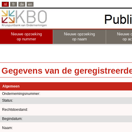
nl
fr
de
en
Nieuwe opzoeking
Nieuwe opzoeking
Nieuwe 
op nummer
op naam
op act
Gegevens van de geregistreerde 
Algemeen
Ondernemingsnummer:
Status:
Rechtstoestand:
Begindatum:
Naam: