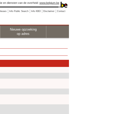
ie en diensten van de overheid:
www.belgium.be
Nieuws
Info Public Search
Info KBO
Disclaimer
Contact
Nieuwe opzoeking
op adres