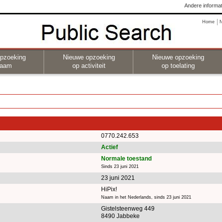
Andere informat
Home
pzoeking
Nieuwe opzoeking
Nieuwe opzoeking
naam
op activiteit
op toelating
0770.242.653
Actief
Normale toestand
Sinds 23 juni 2021
23 juni 2021
HiPix!
Naam in het Nederlands, sinds 23 juni 2021
Gistelsteenweg 449
8490 Jabbeke