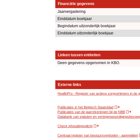
Financiële gegevens
Jaarvergadering
Einddatum boekjaar
Begindatum uitzonderlijk boekjaar
Einddatum uitzonderlijk boekjaar
Linken tussen entiteiten
Geen gegevens opgenomen in KBO.
Externe links
HealthPro - Register van actieve zorgverleners in de
Publicaties in het Belgisch Staatsblad
Publicaties van de jaarrekeningen bij de NBB
Databank van statuten en vertegenwoordigingsbevoegd
Check inhoudingsplicht
Centraal register van bestuursverboden - aanmelden