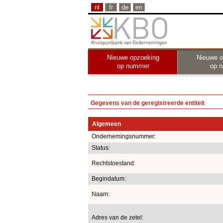
nl
fr
de
en
Nieuwe opzoeking
Nieuwe o
op nummer
op 
Gegevens van de geregistreerde entiteit
Algemeen
Ondernemingsnummer:
Status:
Rechtstoestand:
Begindatum:
Naam:
Adres van de zetel: