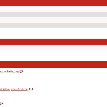
 gezondheidszorg
heden (notariële akten)