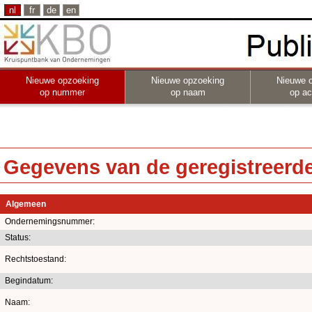
nl
fr
de
en
Nieuwe opzoeking
Nieuwe opzoeking
Nieuwe 
op nummer
op naam
op act
Gegevens van de geregistreerde 
Algemeen
Ondernemingsnummer:
Status:
Rechtstoestand:
Begindatum:
Naam: