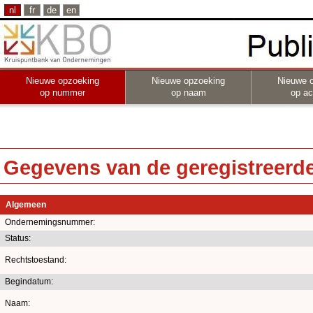
nl
fr
de
en
Nieuwe opzoeking
Nieuwe opzoeking
Nieuwe 
op nummer
op naam
op act
Gegevens van de geregistreerde 
Algemeen
Ondernemingsnummer:
Status:
Rechtstoestand:
Begindatum:
Naam: