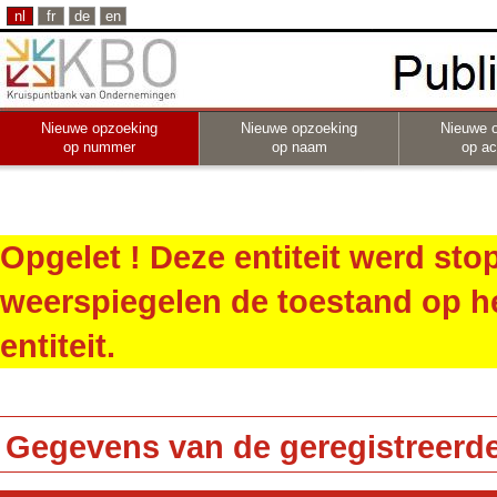
nl
fr
de
en
Nieuwe opzoeking
Nieuwe opzoeking
Nieuwe 
op nummer
op naam
op act
Opgelet ! Deze entiteit werd st
weerspiegelen de toestand op h
entiteit.
Gegevens van de geregistreerde 