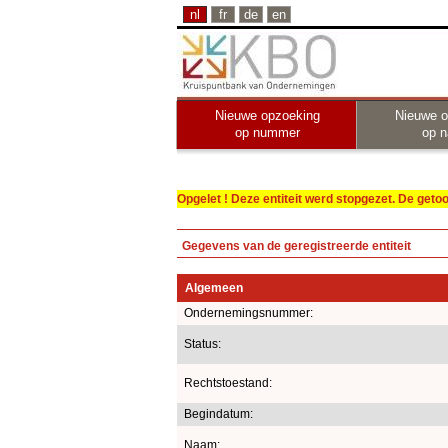
nl
fr
de
en
Nieuwe opzoeking
Nieuwe o
op nummer
op 
Opgelet ! Deze entiteit werd stopgezet. De get
Gegevens van de geregistreerde entiteit
Algemeen
Ondernemingsnummer:
Status:
Rechtstoestand:
Begindatum:
Naam: