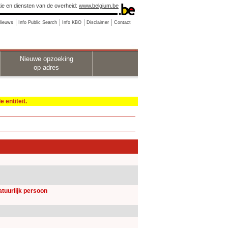
ie en diensten van de overheid:
www.belgium.be
Nieuws
Info Public Search
Info KBO
Disclaimer
Contact
Nieuwe opzoeking
op adres
 entiteit.
natuurlijk persoon