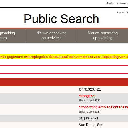
Andere informat
Home
pzoeking
Nieuwe opzoeking
Nieuwe opzoeking
naam
op activiteit
op toelating
oonde gegevens weerspiegelen de toestand op het moment van stopzetting van de
0770.323.421
Stopgezet
Sinds 1 april 2024
Stopzetting activiteit entiteit 
Sinds 1 april 2024
20 juni 2021
Van Daele, Stef