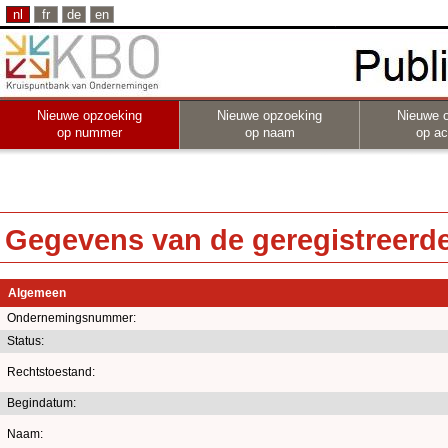
nl
fr
de
en
Nieuwe opzoeking
Nieuwe opzoeking
Nieuwe 
op nummer
op naam
op act
Gegevens van de geregistreerde 
Algemeen
Ondernemingsnummer:
Status:
Rechtstoestand:
Begindatum:
Naam: