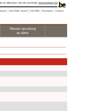
ie en diensten van de overheid:
www.belgium.be
Nieuws
Info Public Search
Info KBO
Disclaimer
Contact
Nieuwe opzoeking
op adres