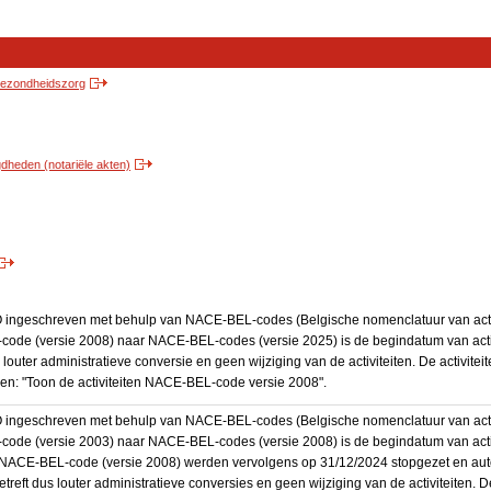
 gezondheidszorg
heden (notariële akten)
BO ingeschreven met behulp van NACE-BEL-codes (Belgische nomenclatuur van activ
code (versie 2008) naar NACE-BEL-codes (versie 2025) is de begindatum van activ
 louter administratieve conversie en geen wijziging van de activiteiten. De activi
kken: "Toon de activiteiten NACE-BEL-code versie 2008".
BO ingeschreven met behulp van NACE-BEL-codes (Belgische nomenclatuur van activ
code (versie 2003) naar NACE-BEL-codes (versie 2008) is de begindatum van activ
en NACE-BEL-code (versie 2008) werden vervolgens op 31/12/2024 stopgezet en a
treft dus louter administratieve conversies en geen wijziging van de activiteiten. 