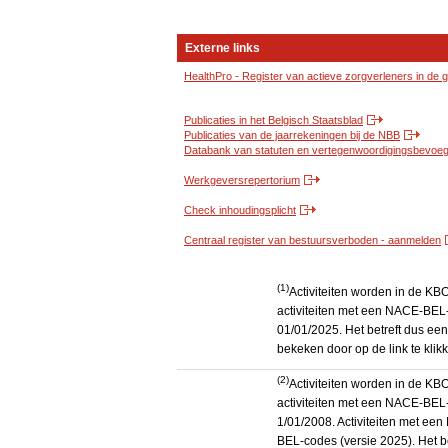
Externe links
HealthPro - Register van actieve zorgverleners in de
Publicaties in het Belgisch Staatsblad
Publicaties van de jaarrekeningen bij de NBB
Databank van statuten en vertegenwoordigingsbevoegd
Werkgeversrepertorium
Check inhoudingsplicht
Centraal register van bestuursverboden - aanmelden
(1)
Activiteiten worden in de K
activiteiten met een NACE-BEL-
01/01/2025. Het betreft dus een
bekeken door op de link te kli
(2)
Activiteiten worden in de K
activiteiten met een NACE-BEL-
1/01/2008. Activiteiten met e
BEL-codes (versie 2025). Het be