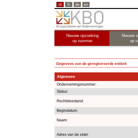
nl
fr
de
en
Nieuwe opzoeking
Nieuwe o
op nummer
op 
Gegevens van de geregistreerde entiteit
Algemeen
Ondernemingsnummer:
Status:
Rechtstoestand:
Begindatum:
Naam:
Adres van de zetel: