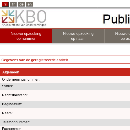
nl
fr
de
en
Nieuwe opzoeking
Nieuwe opzoeking
Nieuwe 
op nummer
op naam
op act
Gegevens van de geregistreerde entiteit
Algemeen
Ondernemingsnummer:
Status:
Rechtstoestand:
Begindatum:
Naam:
Telefoonnummer:
Faxnummer: