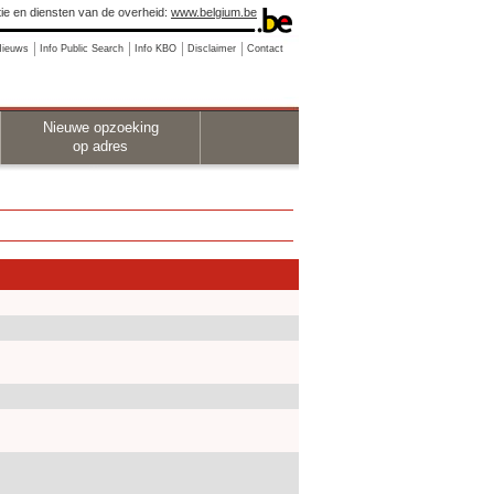
ie en diensten van de overheid:
www.belgium.be
Nieuws
Info Public Search
Info KBO
Disclaimer
Contact
Nieuwe opzoeking
op adres