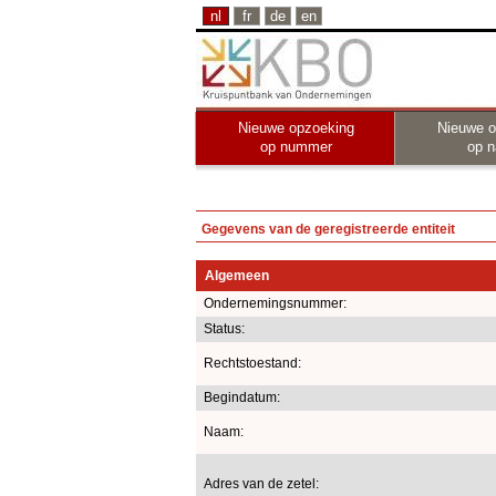
nl
fr
de
en
Nieuwe opzoeking
Nieuwe o
op nummer
op 
Gegevens van de geregistreerde entiteit
Algemeen
Ondernemingsnummer:
Status:
Rechtstoestand:
Begindatum:
Naam:
Adres van de zetel: