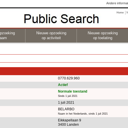
Andere informat
Home
pzoeking
Nieuwe opzoeking
Nieuwe opzoeking
naam
op activiteit
op toelating
0770.629.960
Actief
Normale toestand
Sinds 1 juli 2021
1 juli 2021
BELARBO
Naam in het Nederlands, sinds 1 juli 2021
Eikkapellaan 9
3400 Landen