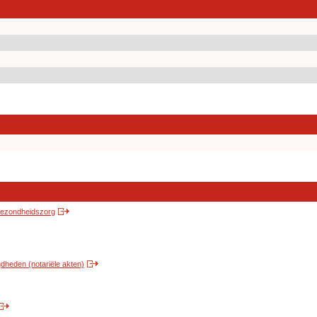
 gezondheidszorg
heden (notariële akten)