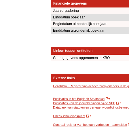
Financiële gegevens
Jaarvergadering
Einddatum boekjaar
Begindatum uitzonderlijk boekjaar
Einddatum uitzonderlijk boekjaar
Linken tussen entiteiten
Geen gegevens opgenomen in KBO.
Externe links
HealthPro - Register van actieve zorgverleners in de
Publicaties in het Belgisch Staatsblad
Publicaties van de jaarrekeningen bij de NBB
Databank van statuten en vertegenwoordigingsbevoegd
Check inhoudingsplicht
Centraal register van bestuursverboden - aanmelden