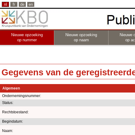
nl
fr
de
en
Nieuwe opzoeking
Nieuwe opzoeking
Nieuwe 
op nummer
op naam
op act
Gegevens van de geregistreerde 
Algemeen
Ondernemingsnummer:
Status:
Rechtstoestand:
Begindatum:
Naam: