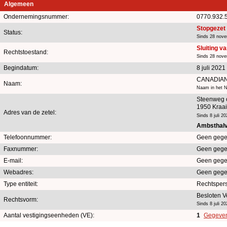
Algemeen
Ondernemingsnummer:
0770.932.
Stopgezet
Status:
Sinds 28 nov
Sluiting v
Rechtstoestand:
Sinds 28 nov
Begindatum:
8 juli 2021
CANADIAN
Naam:
Naam in het Ne
Steenweg 
1950 Kraa
Adres van de zetel:
Sinds 8 juli 20
Ambsthalve
Telefoonnummer:
Geen gege
Faxnummer:
Geen gege
E-mail:
Geen gege
Webadres:
Geen gege
Type entiteit:
Rechtsper
Besloten 
Rechtsvorm:
Sinds 8 juli 20
Aantal vestigingseenheden (VE):
1
Gegevens