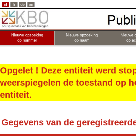
nl
fr
de
en
Nieuwe opzoeking
Nieuwe opzoeking
Nieuwe 
op nummer
op naam
op act
Opgelet ! Deze entiteit werd st
weerspiegelen de toestand op h
entiteit.
Gegevens van de geregistreerde 