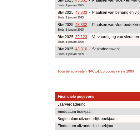
Btw 2025
43.331
- Plaatsen van vloer- en wan
Sinds 1 januari 2025
Btw 2025
43.333
- Plaatsen van behang en vlo
Sinds 1 januari 2025
Btw 2025
43.332
- Plaatsen van vloerbedekkin
Sinds 1 januari 2025
Btw 2025
32.123
- Vervaardiging van sieraden
Sinds 1 januari 2025
Btw 2025
43.310
- Stukadoorswerk
Sinds 1 januari 2025
Toon de activiteiten NACE-BEL-codes versie 2008
.
Financiële gegevens
Jaarvergadering
Einddatum boekjaar
Begindatum uitzonderlijk boekjaar
Einddatum uitzonderlijk boekjaar