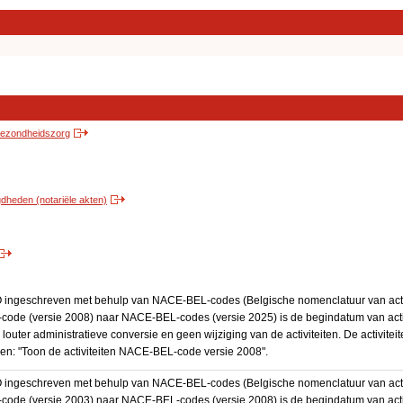
 gezondheidszorg
heden (notariële akten)
BO ingeschreven met behulp van NACE-BEL-codes (Belgische nomenclatuur van activ
code (versie 2008) naar NACE-BEL-codes (versie 2025) is de begindatum van activ
 louter administratieve conversie en geen wijziging van de activiteiten. De activi
kken: "Toon de activiteiten NACE-BEL-code versie 2008".
BO ingeschreven met behulp van NACE-BEL-codes (Belgische nomenclatuur van activ
code (versie 2003) naar NACE-BEL-codes (versie 2008) is de begindatum van activ