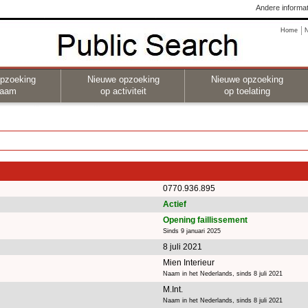
Andere informat
Home
pzoeking
Nieuwe opzoeking
Nieuwe opzoeking
naam
op activiteit
op toelating
0770.936.895
Actief
Opening faillissement
Sinds 9 januari 2025
8 juli 2021
Mien Interieur
Naam in het Nederlands, sinds 8 juli 2021
M.Int.
Naam in het Nederlands, sinds 8 juli 2021