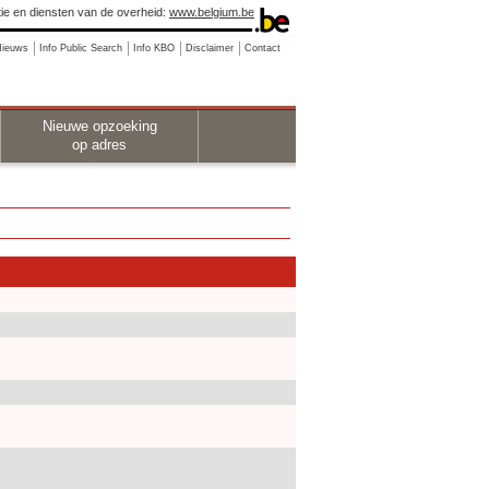
ie en diensten van de overheid:
www.belgium.be
Nieuws
Info Public Search
Info KBO
Disclaimer
Contact
Nieuwe opzoeking
op adres