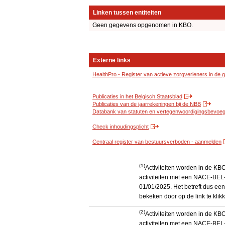
Linken tussen entiteiten
Geen gegevens opgenomen in KBO.
Externe links
HealthPro - Register van actieve zorgverleners in de
Publicaties in het Belgisch Staatsblad
Publicaties van de jaarrekeningen bij de NBB
Databank van statuten en vertegenwoordigingsbevoegd
Check inhoudingsplicht
Centraal register van bestuursverboden - aanmelden
(1)
Activiteiten worden in de K
activiteiten met een NACE-BEL-
01/01/2025. Het betreft dus een
bekeken door op de link te kli
(2)
Activiteiten worden in de K
activiteiten met een NACE-BEL-