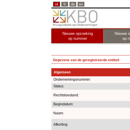
nl
fr
de
en
Nieuwe opzoeking
Nieuwe o
op nummer
op 
Gegevens van de geregistreerde entiteit
Algemeen
Ondernemingsnummer:
Status:
Rechtstoestand:
Begindatum:
Naam:
Afkorting: