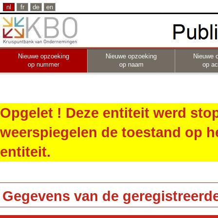
nl
fr
de
en
Nieuwe opzoeking
Nieuwe opzoeking
Nieuwe 
op nummer
op naam
op act
Opgelet ! Deze entiteit werd st
weerspiegelen de toestand op h
entiteit.
Gegevens van de geregistreerde 