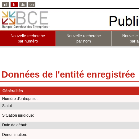
nl
fr
de
en
Nouvelle recherche
Nouvelle recherche
Nouvelle
par numéro
par nom
par a
Données de l'entité enregistrée
Généralités
Numéro d'entreprise:
Statut:
Situation juridique:
Date de début:
Dénomination: