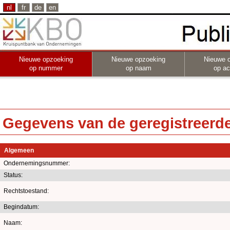
nl
fr
de
en
Nieuwe opzoeking
Nieuwe opzoeking
Nieuwe 
op nummer
op naam
op act
Gegevens van de geregistreerde 
Algemeen
Ondernemingsnummer:
Status:
Rechtstoestand:
Begindatum:
Naam: