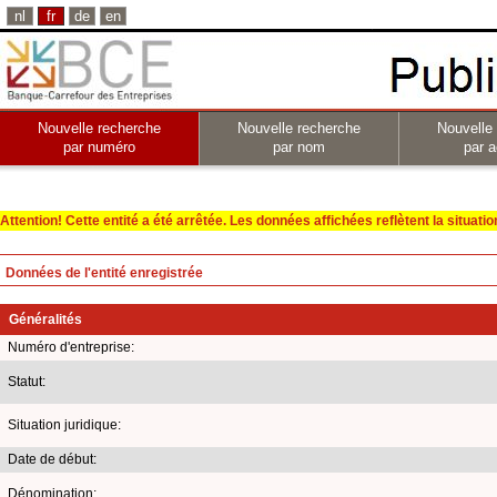
nl
fr
de
en
Nouvelle recherche
Nouvelle recherche
Nouvelle
par numéro
par nom
par a
Attention! Cette entité a été arrêtée. Les données affichées reflètent la situation 
Données de l'entité enregistrée
Généralités
Numéro d'entreprise:
Statut:
Situation juridique:
Date de début:
Dénomination: