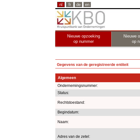
nl
fr
de
en
Nieuwe opzoeking
Nieuwe o
op nummer
op 
Gegevens van de geregistreerde entiteit
Algemeen
Ondernemingsnummer:
Status:
Rechtstoestand:
Begindatum:
Naam:
Adres van de zetel: