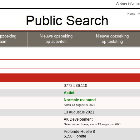
Andere informat
Home
pzoeking
Nieuwe opzoeking
Nieuwe opzoeking
naam
op activiteit
op toelating
0772.536.110
Actief
Normale toestand
Sinds 13 augustus 2021
13 augustus 2021
AK Development
Naam in het Frans, sinds 13 augustus 2021
Profonde-Ruelle 8
5150 Floreffe