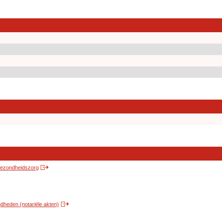
 gezondheidszorg
heden (notariële akten)