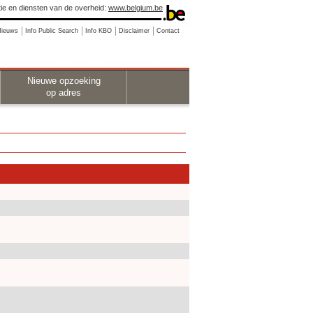
ie en diensten van de overheid:
www.belgium.be
Nieuws
Info Public Search
Info KBO
Disclaimer
Contact
Nieuwe opzoeking
op adres