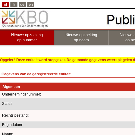
nl
fr
de
en
Nieuwe opzoeking
Nieuwe opzoeking
Nieuwe 
op nummer
op naam
op act
Opgelet ! Deze entiteit werd stopgezet. De getoonde gegevens weerspiegelen de
Gegevens van de geregistreerde entiteit
Algemeen
Ondernemingsnummer:
Status:
Rechtstoestand:
Begindatum:
Naam: