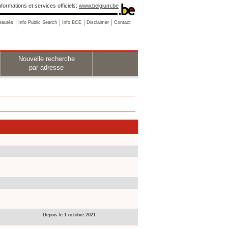
nformations et services officiels:
www.belgium.be
eautés
Info Public Search
Info BCE
Disclaimer
Contact
Nouvelle recherche
par adresse
Depuis le 1 octobre 2021