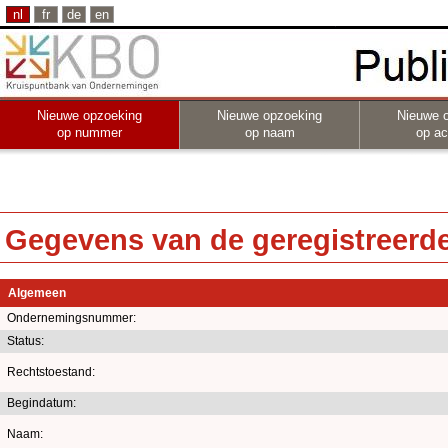
nl
fr
de
en
Nieuwe opzoeking
Nieuwe opzoeking
Nieuwe 
op nummer
op naam
op act
Gegevens van de geregistreerde 
Algemeen
Ondernemingsnummer:
Status:
Rechtstoestand:
Begindatum:
Naam: