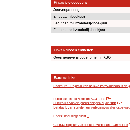
Financiële gegevens
Jaarvergadering
Einddatum boekjaar
Begindatum uitzonderlijk boekjaar
Einddatum uitzonderlijk boekjaar
Linken tussen entiteiten
Geen gegevens opgenomen in KBO.
Externe links
HealthPro - Register van actieve zorgverleners in de
Publicaties in het Belgisch Staatsblad
Publicaties van de jaarrekeningen bij de NBB
Databank van statuten en vertegenwoordigingsbevoegd
Check inhoudingsplicht
Centraal register van bestuursverboden - aanmelden