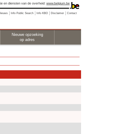
ie en diensten van de overheid:
www.belgium.be
Nieuws
Info Public Search
Info KBO
Disclaimer
Contact
Nieuwe opzoeking
op adres