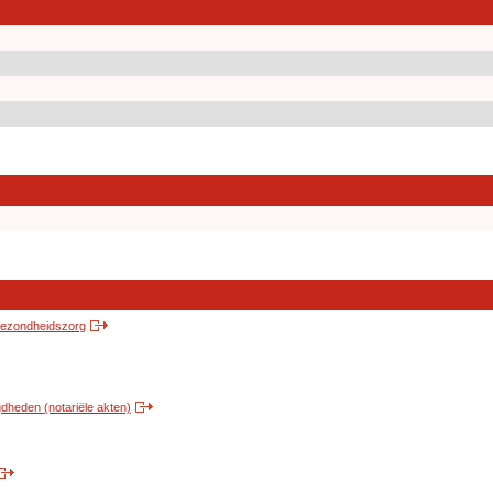
 gezondheidszorg
heden (notariële akten)