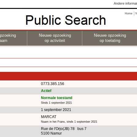
Andere informat
Home
pzoeking
Nieuwe opzoeking
Nieuwe opzoeking
naam
op activiteit
op toelating
0773.385.156
Actief
Normale toestand
Sinds 1 september 2021
1 september 2021
MARCAT
Naam in het Frans, sinds 1 september 2021
Rue de l'Orjo(JB) 78 bus 7
5100 Namur