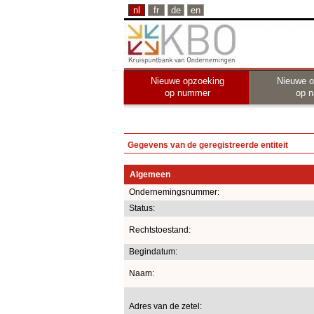
nl
fr
de
en
Nieuwe opzoeking
Nieuwe o
op nummer
op 
Gegevens van de geregistreerde entiteit
Algemeen
Ondernemingsnummer:
Status:
Rechtstoestand:
Begindatum:
Naam:
Adres van de zetel: