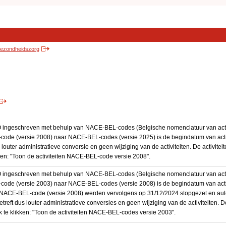
 gezondheidszorg
BO ingeschreven met behulp van NACE-BEL-codes (Belgische nomenclatuur van activ
code (versie 2008) naar NACE-BEL-codes (versie 2025) is de begindatum van activ
 louter administratieve conversie en geen wijziging van de activiteiten. De activi
kken: "Toon de activiteiten NACE-BEL-code versie 2008".
BO ingeschreven met behulp van NACE-BEL-codes (Belgische nomenclatuur van activ
code (versie 2003) naar NACE-BEL-codes (versie 2008) is de begindatum van activ
en NACE-BEL-code (versie 2008) werden vervolgens op 31/12/2024 stopgezet en a
treft dus louter administratieve conversies en geen wijziging van de activiteiten. 
 te klikken: "Toon de activiteiten NACE-BEL-codes versie 2003".