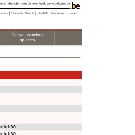
ie en diensten van de overheid:
www.belgium.be
Nieuws
Info Public Search
Info KBO
Disclaimer
Contact
Nieuwe opzoeking
op adres
n in KBO.
n in KBO.