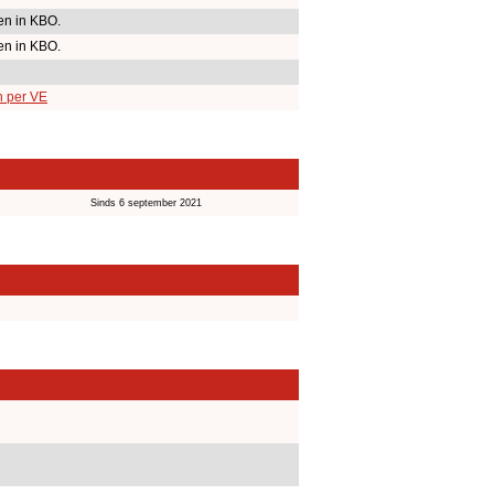
n in KBO.
n in KBO.
n per VE
Sinds 6 september 2021