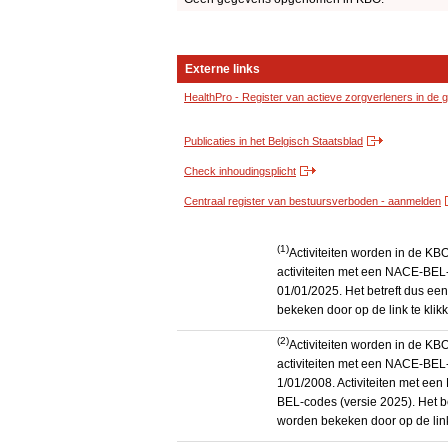
Externe links
HealthPro - Register van actieve zorgverleners in de
Publicaties in het Belgisch Staatsblad
Check inhoudingsplicht
Centraal register van bestuursverboden - aanmelden
(1)
Activiteiten worden in de K
activiteiten met een NACE-BEL-
01/01/2025. Het betreft dus een
bekeken door op de link te kli
(2)
Activiteiten worden in de K
activiteiten met een NACE-BEL-
1/01/2008. Activiteiten met e
BEL-codes (versie 2025). Het be
worden bekeken door op de link