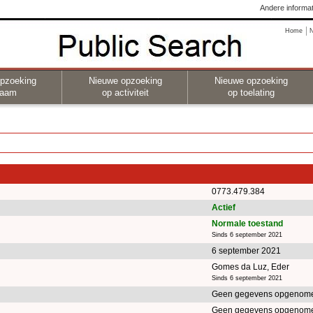
Andere informat
Home
pzoeking
Nieuwe opzoeking
Nieuwe opzoeking
naam
op activiteit
op toelating
0773.479.384
Actief
Normale toestand
Sinds 6 september 2021
6 september 2021
Gomes da Luz, Eder
Sinds 6 september 2021
Geen gegevens opgenome
Geen gegevens opgenome