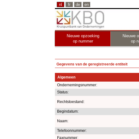
nl
fr
de
en
Nieuwe opzoeking
Nieuwe o
op nummer
op 
Gegevens van de geregistreerde entiteit
Algemeen
Ondernemingsnummer:
Status:
Rechtstoestand:
Begindatum:
Naam:
Telefoonnummer:
Faxnummer: