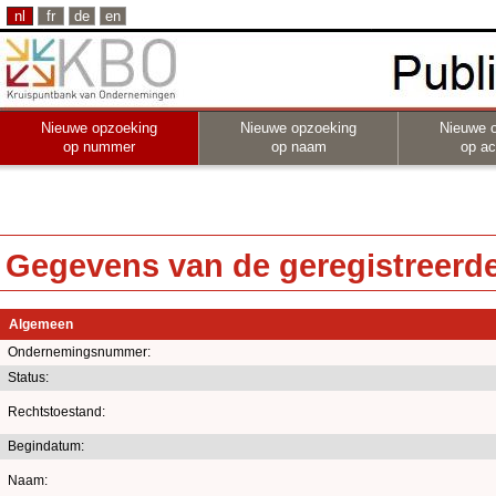
nl
fr
de
en
Nieuwe opzoeking
Nieuwe opzoeking
Nieuwe 
op nummer
op naam
op act
Gegevens van de geregistreerde 
Algemeen
Ondernemingsnummer:
Status:
Rechtstoestand:
Begindatum:
Naam: