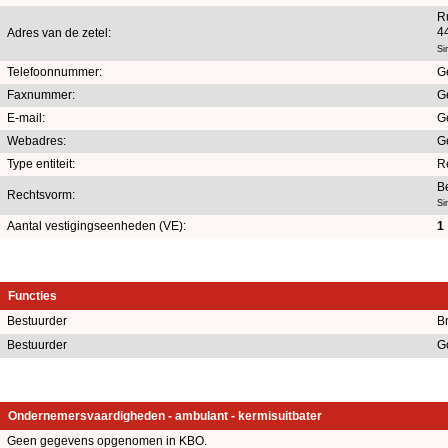
R
4
Adres van de zetel:
Si
Telefoonnummer:
G
Faxnummer:
G
E-mail:
G
Webadres:
G
Type entiteit:
R
B
Rechtsvorm:
Si
Aantal vestigingseenheden (VE):
1
Functies
Bestuurder
B
Bestuurder
G
Ondernemersvaardigheden - ambulant - kermisuitbater
Geen gegevens opgenomen in KBO.