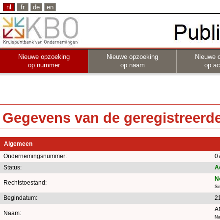
nl
fr
de
en
Nieuwe opzoeking
Nieuwe opzoeking
Nieuwe 
op nummer
op naam
op act
Gegevens van de geregistreerde 
Algemeen
Ondernemingsnummer:
0
Status:
A
N
Rechtstoestand:
Si
Begindatum:
2
A
Naam:
Na