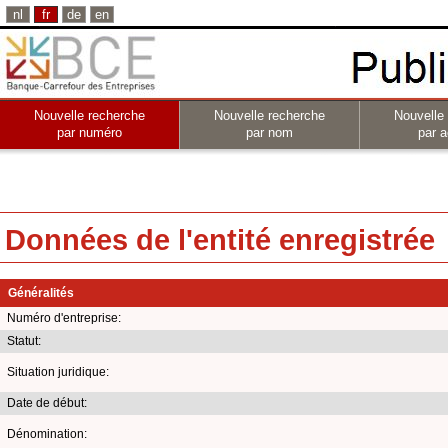
nl
fr
de
en
Nouvelle recherche
Nouvelle recherche
Nouvelle
par numéro
par nom
par a
Données de l'entité enregistrée
Généralités
Numéro d'entreprise:
Statut:
Situation juridique:
Date de début:
Dénomination: