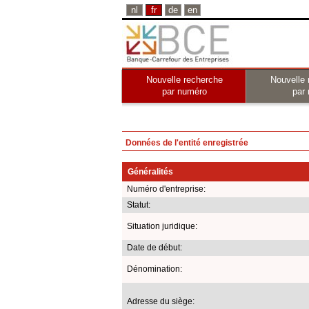
nl
fr
de
en
Nouvelle recherche
Nouvelle 
par numéro
par
Données de l'entité enregistrée
Généralités
Numéro d'entreprise:
Statut:
Situation juridique:
Date de début:
Dénomination:
Adresse du siège: