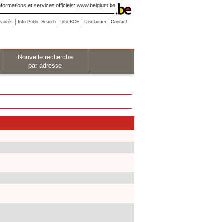
nformations et services officiels:
www.belgium.be
eautés
Info Public Search
Info BCE
Disclaimer
Contact
Nouvelle recherche
par adresse