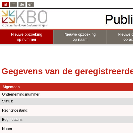
nl
fr
de
en
Nieuwe opzoeking
Nieuwe opzoeking
Nieuwe 
op nummer
op naam
op act
Gegevens van de geregistreerde 
Algemeen
Ondernemingsnummer:
Status:
Rechtstoestand:
Begindatum:
Naam: