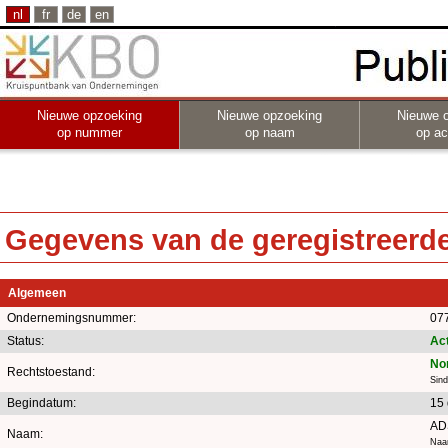
nl
fr
de
en
Nieuwe opzoeking
Nieuwe opzoeking
Nieuwe 
op nummer
op naam
op act
Gegevens van de geregistreerde 
Algemeen
Ondernemingsnummer:
07
Status:
Act
No
Rechtstoestand:
Sin
Begindatum:
15
AD
Naam:
Naa