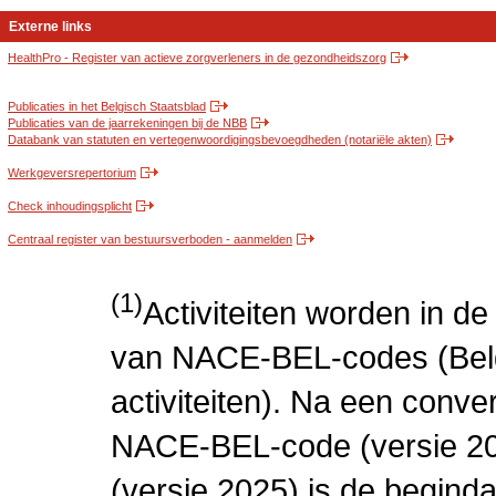
Externe links
HealthPro - Register van actieve zorgverleners in de gezondheidszorg
Publicaties in het Belgisch Staatsblad
Publicaties van de jaarrekeningen bij de NBB
Databank van statuten en vertegenwoordigingsbevoegdheden (notariële akten)
Werkgeversrepertorium
Check inhoudingsplicht
Centraal register van bestuursverboden - aanmelden
(1)
Activiteiten worden in 
van NACE-BEL-codes (Bel
activiteiten). Na een conve
NACE-BEL-code (versie 2
(versie 2025) is de beginda