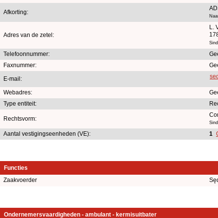
AD
Afkorting:
Naa
L. 
17
Adres van de zetel:
Sin
Telefoonnummer:
Ge
Faxnummer:
Ge
se
E-mail:
Webadres:
Ge
Type entiteit:
Re
Co
Rechtsvorm:
Sin
Aantal vestigingseenheden (VE):
1
Functies
Zaakvoerder
Sęd
Ondernemersvaardigheden - ambulant - kermisuitbater