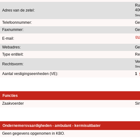
Ru
40
Adres van de zetel:
Sin
Telefoonnummer:
Ge
Faxnummer:
Ge
gu
E-mail:
Webadres:
Ge
Type entiteit:
Re
Ve
Rechtsvorm:
Sin
Aantal vestigingseenheden (VE):
1
Functies
Zaakvoerder
Si
Ondernemersvaardigheden - ambulant - kermisuitbater
Geen gegevens opgenomen in KBO.