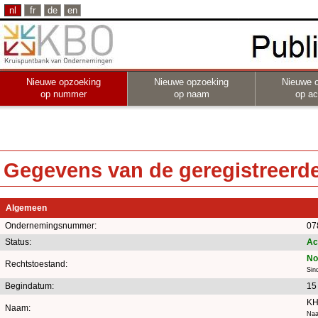
nl
fr
de
en
Nieuwe opzoeking
Nieuwe opzoeking
Nieuwe 
op nummer
op naam
op act
Gegevens van de geregistreerde 
Algemeen
Ondernemingsnummer:
07
Status:
Ac
No
Rechtstoestand:
Sin
Begindatum:
15
KH
Naam:
Naa