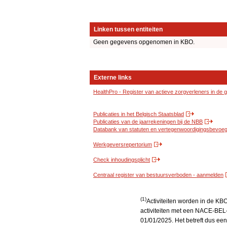
Linken tussen entiteiten
Geen gegevens opgenomen in KBO.
Externe links
HealthPro - Register van actieve zorgverleners in de
Publicaties in het Belgisch Staatsblad
Publicaties van de jaarrekeningen bij de NBB
Databank van statuten en vertegenwoordigingsbevoegd
Werkgeversrepertorium
Check inhoudingsplicht
Centraal register van bestuursverboden - aanmelden
(1)
Activiteiten worden in de K
activiteiten met een NACE-BEL-
01/01/2025. Het betreft dus een