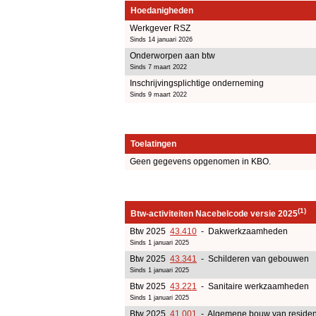
Hoedanigheden
Werkgever RSZ
Sinds 14 januari 2026
Onderworpen aan btw
Sinds 7 maart 2022
Inschrijvingsplichtige onderneming
Sinds 9 maart 2022
Toelatingen
Geen gegevens opgenomen in KBO.
(1)
Btw-activiteiten Nacebelcode versie 2025
Btw 2025
43.410
- Dakwerkzaamheden
Sinds 1 januari 2025
Btw 2025
43.341
- Schilderen van gebouwen
Sinds 1 januari 2025
Btw 2025
43.221
- Sanitaire werkzaamheden
Sinds 1 januari 2025
Btw 2025
41.001
- Algemene bouw van residen