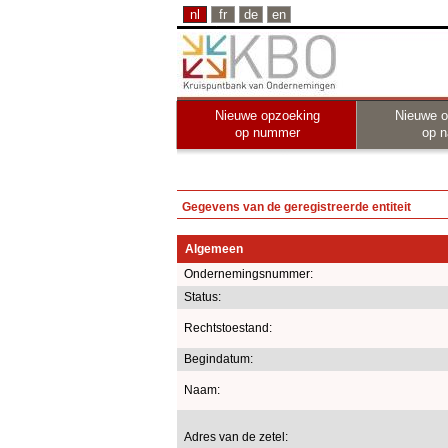
nl
fr
de
en
Nieuwe opzoeking
Nieuwe o
op nummer
op 
Gegevens van de geregistreerde entiteit
Algemeen
Ondernemingsnummer:
Status:
Rechtstoestand:
Begindatum:
Naam:
Adres van de zetel: