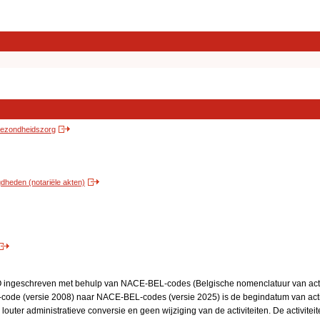
 gezondheidszorg
heden (notariële akten)
BO ingeschreven met behulp van NACE-BEL-codes (Belgische nomenclatuur van activ
code (versie 2008) naar NACE-BEL-codes (versie 2025) is de begindatum van activ
 louter administratieve conversie en geen wijziging van de activiteiten. De activi