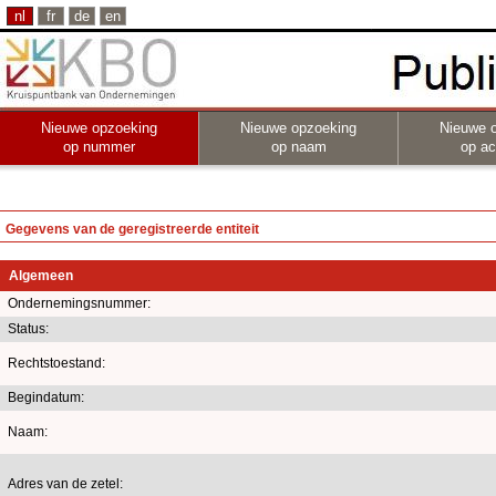
nl
fr
de
en
Nieuwe opzoeking
Nieuwe opzoeking
Nieuwe 
op nummer
op naam
op act
Gegevens van de geregistreerde entiteit
Algemeen
Ondernemingsnummer:
Status:
Rechtstoestand:
Begindatum:
Naam:
Adres van de zetel: