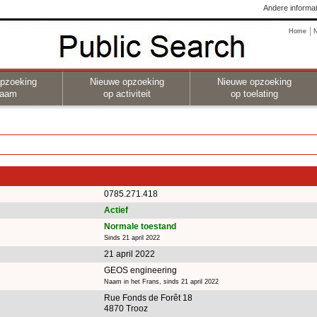
Andere informat
Home
pzoeking
Nieuwe opzoeking
Nieuwe opzoeking
naam
op activiteit
op toelating
0785.271.418
Actief
Normale toestand
Sinds 21 april 2022
21 april 2022
GEOS engineering
Naam in het Frans, sinds 21 april 2022
Rue Fonds de Forêt 18
4870 Trooz