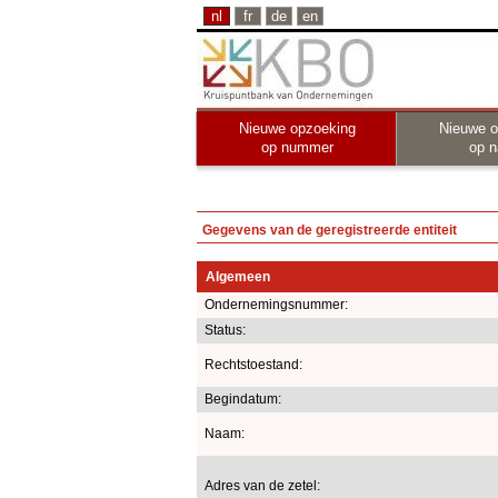
nl
fr
de
en
Nieuwe opzoeking
Nieuwe o
op nummer
op 
Gegevens van de geregistreerde entiteit
Algemeen
Ondernemingsnummer:
Status:
Rechtstoestand:
Begindatum:
Naam:
Adres van de zetel: