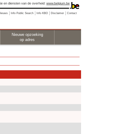
ie en diensten van de overheid:
www.belgium.be
Nieuws
Info Public Search
Info KBO
Disclaimer
Contact
Nieuwe opzoeking
op adres