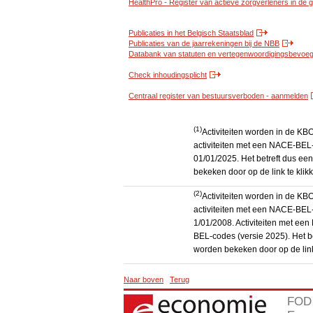
HealthPro - Register van actieve zorgverleners in de
Publicaties in het Belgisch Staatsblad
Publicaties van de jaarrekeningen bij de NBB
Databank van statuten en vertegenwoordigingsbevoegd
Check inhoudingsplicht
Centraal register van bestuursverboden - aanmelden
(1)
Activiteiten worden in de K
activiteiten met een NACE-BEL-
01/01/2025. Het betreft dus een
bekeken door op de link te kli
(2)
Activiteiten worden in de K
activiteiten met een NACE-BEL-
1/01/2008. Activiteiten met e
BEL-codes (versie 2025). Het be
worden bekeken door op de link
Naar boven
Terug
FOD 