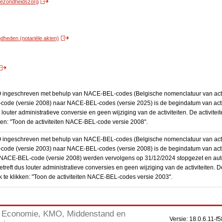
 gezondheidszorg
heden (notariële akten)
BO ingeschreven met behulp van NACE-BEL-codes (Belgische nomenclatuur van activ
code (versie 2008) naar NACE-BEL-codes (versie 2025) is de begindatum van activ
 louter administratieve conversie en geen wijziging van de activiteiten. De activi
kken: "Toon de activiteiten NACE-BEL-code versie 2008".
BO ingeschreven met behulp van NACE-BEL-codes (Belgische nomenclatuur van activ
code (versie 2003) naar NACE-BEL-codes (versie 2008) is de begindatum van activ
en NACE-BEL-code (versie 2008) werden vervolgens op 31/12/2024 stopgezet en a
treft dus louter administratieve conversies en geen wijziging van de activiteiten. 
 te klikken: "Toon de activiteiten NACE-BEL-codes versie 2003".
Economie, KMO, Middenstand en
Versie: 18.0.6.11