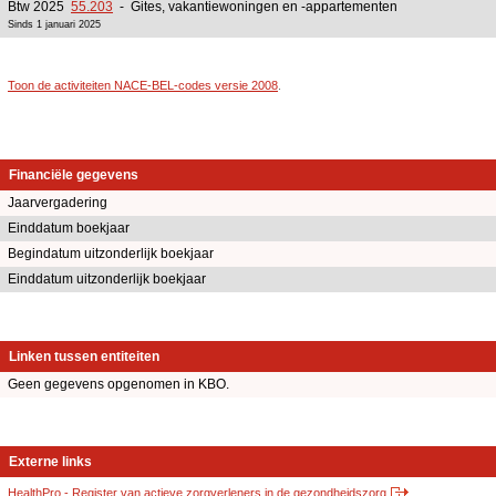
Btw 2025
55.203
- Gites, vakantiewoningen en -appartementen
Sinds 1 januari 2025
Toon de activiteiten NACE-BEL-codes versie 2008
.
Financiële gegevens
Jaarvergadering
Einddatum boekjaar
Begindatum uitzonderlijk boekjaar
Einddatum uitzonderlijk boekjaar
Linken tussen entiteiten
Geen gegevens opgenomen in KBO.
Externe links
HealthPro - Register van actieve zorgverleners in de gezondheidszorg