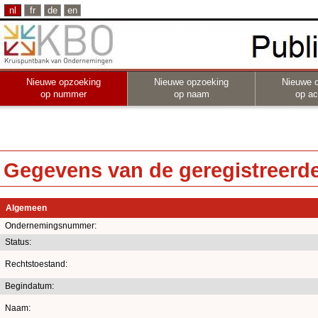
nl
fr
de
en
Nieuwe opzoeking
Nieuwe opzoeking
Nieuwe 
op nummer
op naam
op act
Gegevens van de geregistreerde 
Algemeen
Ondernemingsnummer:
Status:
Rechtstoestand:
Begindatum:
Naam: