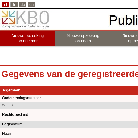
nl
fr
de
en
Nieuwe opzoeking
Nieuwe opzoeking
Nieuwe 
op nummer
op naam
op act
Gegevens van de geregistreerde 
Algemeen
Ondernemingsnummer:
Status:
Rechtstoestand:
Begindatum:
Naam: