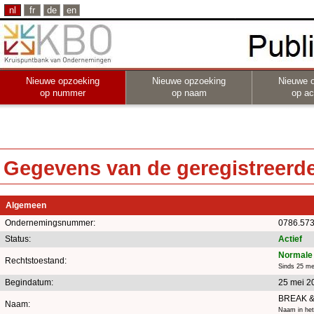
nl
fr
de
en
Nieuwe opzoeking
Nieuwe opzoeking
Nieuwe 
op nummer
op naam
op act
Gegevens van de geregistreerde 
Algemeen
Ondernemingsnummer:
0786.573
Status:
Actief
Normale 
Rechtstoestand:
Sinds 25 me
Begindatum:
25 mei 2
BREAK &
Naam:
Naam in het