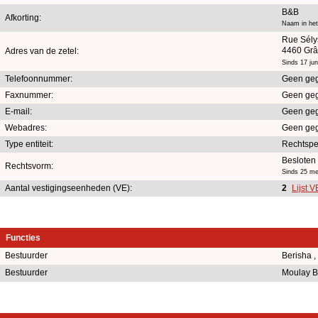
B&B
Afkorting:
Naam in het
Rue Sély
4460 Grâ
Adres van de zetel:
Sinds 17 jun
Telefoonnummer:
Geen ge
Faxnummer:
Geen ge
E-mail:
Geen ge
Webadres:
Geen ge
Type entiteit:
Rechtsp
Besloten
Rechtsvorm:
Sinds 25 me
Aantal vestigingseenheden (VE):
2
Lijst 
Functies
Bestuurder
Berisha ,
Bestuurder
Moulay B