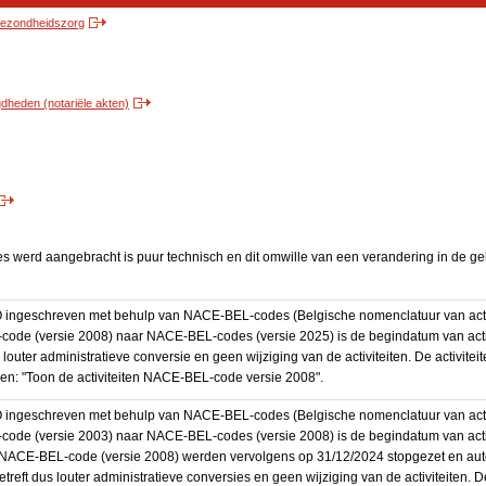
 gezondheidszorg
heden (notariële akten)
es werd aangebracht is puur technisch en dit omwille van een verandering in de ge
BO ingeschreven met behulp van NACE-BEL-codes (Belgische nomenclatuur van activ
code (versie 2008) naar NACE-BEL-codes (versie 2025) is de begindatum van activ
 louter administratieve conversie en geen wijziging van de activiteiten. De activi
kken: "Toon de activiteiten NACE-BEL-code versie 2008".
BO ingeschreven met behulp van NACE-BEL-codes (Belgische nomenclatuur van activ
code (versie 2003) naar NACE-BEL-codes (versie 2008) is de begindatum van activ
en NACE-BEL-code (versie 2008) werden vervolgens op 31/12/2024 stopgezet en a
treft dus louter administratieve conversies en geen wijziging van de activiteiten. 