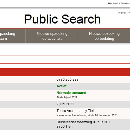
Andere informat
Home
pzoeking
Nieuwe opzoeking
Nieuwe opzoeking
naam
op activiteit
op toelating
0786.966.938
Actief
Normale toestand
Sinds 9 juni 2022
9 juni 2022
Titeca Accountancy Tielt
Naam in het Nederlands, sinds 18 december 2024
Ruiseleedsesteenweg 9 bus 301
8700 Tielt