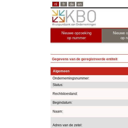
nl
fr
de
en
Nieuwe opzoeking
Nieuwe o
op nummer
op 
Gegevens van de geregistreerde entiteit
Algemeen
Ondernemingsnummer:
Status:
Rechtstoestand:
Begindatum:
Naam:
Adres van de zetel: