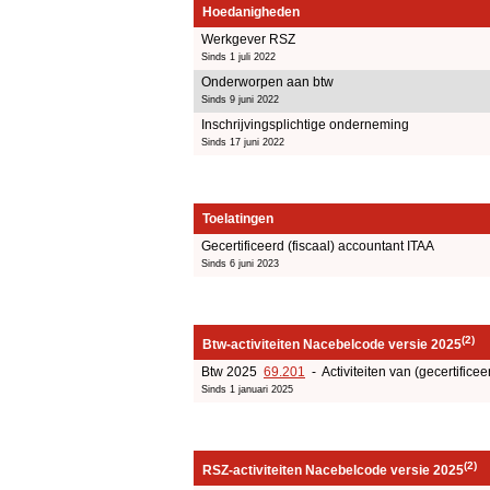
Hoedanigheden
Werkgever RSZ
Sinds 1 juli 2022
Onderworpen aan btw
Sinds 9 juni 2022
Inschrijvingsplichtige onderneming
Sinds 17 juni 2022
Toelatingen
Gecertificeerd (fiscaal) accountant ITAA
Sinds 6 juni 2023
(2)
Btw-activiteiten Nacebelcode versie 2025
Btw 2025
69.201
- Activiteiten van (gecertificee
Sinds 1 januari 2025
(2)
RSZ-activiteiten Nacebelcode versie 2025