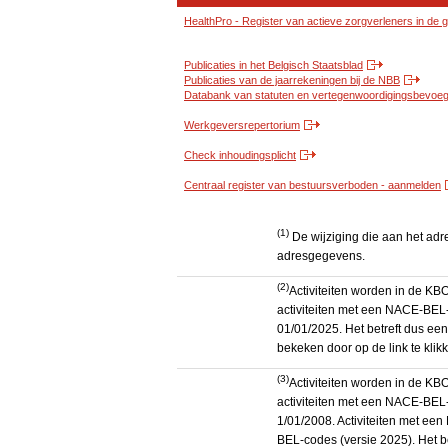
HealthPro - Register van actieve zorgverleners in de
Publicaties in het Belgisch Staatsblad
Publicaties van de jaarrekeningen bij de NBB
Databank van statuten en vertegenwoordigingsbevoegd
Werkgeversrepertorium
Check inhoudingsplicht
Centraal register van bestuursverboden - aanmelden
(1)
De wijziging die aan het adr
adresgegevens.
(2)
Activiteiten worden in de K
activiteiten met een NACE-BEL-
01/01/2025. Het betreft dus een
bekeken door op de link te kli
(3)
Activiteiten worden in de K
activiteiten met een NACE-BEL-
1/01/2008. Activiteiten met e
BEL-codes (versie 2025). Het be