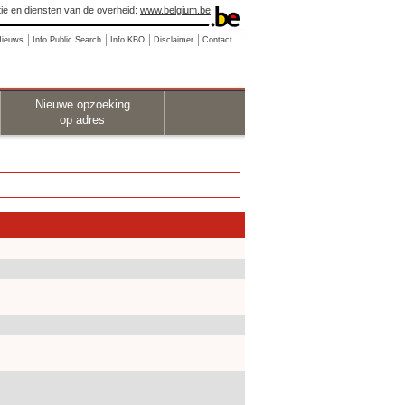
ie en diensten van de overheid:
www.belgium.be
Nieuws
Info Public Search
Info KBO
Disclaimer
Contact
Nieuwe opzoeking
op adres