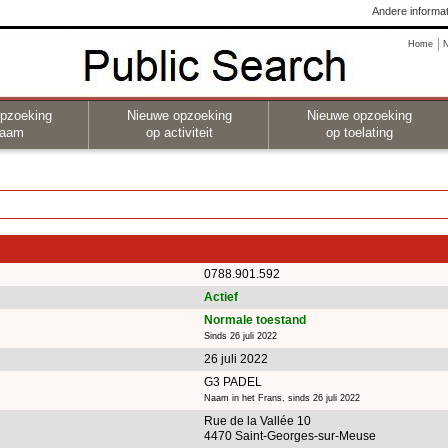
Andere informat
Home
pzoeking
Nieuwe opzoeking
Nieuwe opzoeking
naam
op activiteit
op toelating
0788.901.592
Actief
Normale toestand
Sinds 26 juli 2022
26 juli 2022
G3 PADEL
Naam in het Frans, sinds 26 juli 2022
Rue de la Vallée 10
4470 Saint-Georges-sur-Meuse