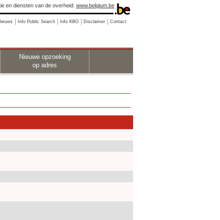
ie en diensten van de overheid:
www.belgium.be
Nieuws
Info Public Search
Info KBO
Disclaimer
Contact
Nieuwe opzoeking
op adres