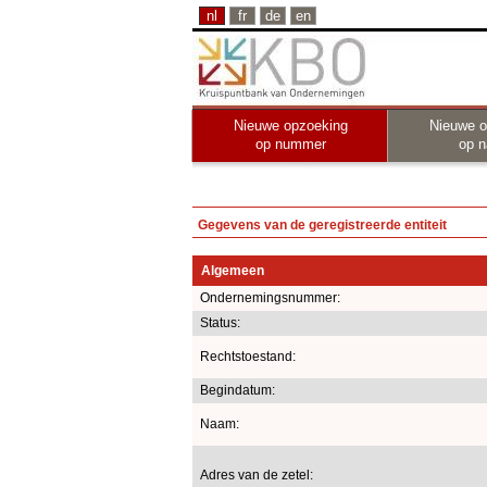
nl
fr
de
en
Nieuwe opzoeking
Nieuwe o
op nummer
op 
Gegevens van de geregistreerde entiteit
Algemeen
Ondernemingsnummer:
Status:
Rechtstoestand:
Begindatum:
Naam:
Adres van de zetel: