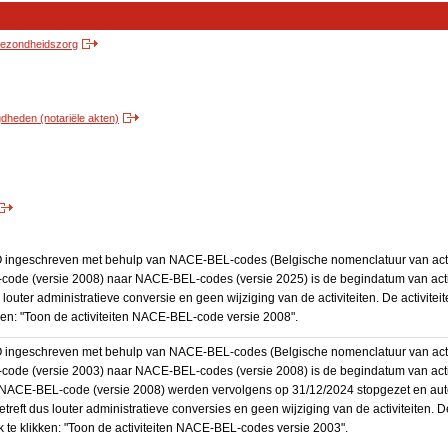
 gezondheidszorg
heden (notariële akten)
BO ingeschreven met behulp van NACE-BEL-codes (Belgische nomenclatuur van activ
code (versie 2008) naar NACE-BEL-codes (versie 2025) is de begindatum van activ
 louter administratieve conversie en geen wijziging van de activiteiten. De activi
kken: "Toon de activiteiten NACE-BEL-code versie 2008".
BO ingeschreven met behulp van NACE-BEL-codes (Belgische nomenclatuur van activ
code (versie 2003) naar NACE-BEL-codes (versie 2008) is de begindatum van activ
en NACE-BEL-code (versie 2008) werden vervolgens op 31/12/2024 stopgezet en a
treft dus louter administratieve conversies en geen wijziging van de activiteiten. 
 te klikken: "Toon de activiteiten NACE-BEL-codes versie 2003".