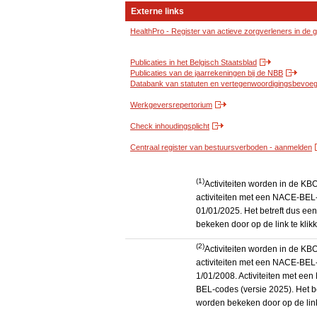
Externe links
HealthPro - Register van actieve zorgverleners in de
Publicaties in het Belgisch Staatsblad
Publicaties van de jaarrekeningen bij de NBB
Databank van statuten en vertegenwoordigingsbevoegd
Werkgeversrepertorium
Check inhoudingsplicht
Centraal register van bestuursverboden - aanmelden
(1)
Activiteiten worden in de K
activiteiten met een NACE-BEL-
01/01/2025. Het betreft dus een
bekeken door op de link te kli
(2)
Activiteiten worden in de K
activiteiten met een NACE-BEL-
1/01/2008. Activiteiten met e
BEL-codes (versie 2025). Het be
worden bekeken door op de link