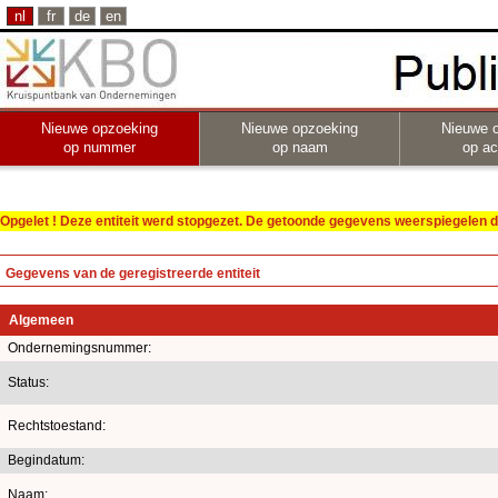
nl
fr
de
en
Nieuwe opzoeking
Nieuwe opzoeking
Nieuwe 
op nummer
op naam
op act
Opgelet ! Deze entiteit werd stopgezet. De getoonde gegevens weerspiegelen de
Gegevens van de geregistreerde entiteit
Algemeen
Ondernemingsnummer:
Status:
Rechtstoestand:
Begindatum:
Naam: