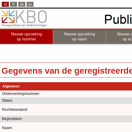
nl
fr
de
en
Nieuwe opzoeking
Nieuwe opzoeking
Nieuwe 
op nummer
op naam
op act
Gegevens van de geregistreerde 
Algemeen
Ondernemingsnummer:
Status:
Rechtstoestand:
Begindatum:
Naam: