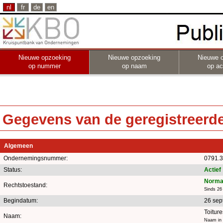
nl
fr
de
en
Nieuwe opzoeking
Nieuwe opzoeking
Nieuwe 
op nummer
op naam
op act
Gegevens van de geregistreerde 
Algemeen
Ondernemingsnummer:
0791.3
Status:
Actief
Norma
Rechtstoestand:
Sinds 26
Begindatum:
26 sep
Toitur
Naam:
Naam in 