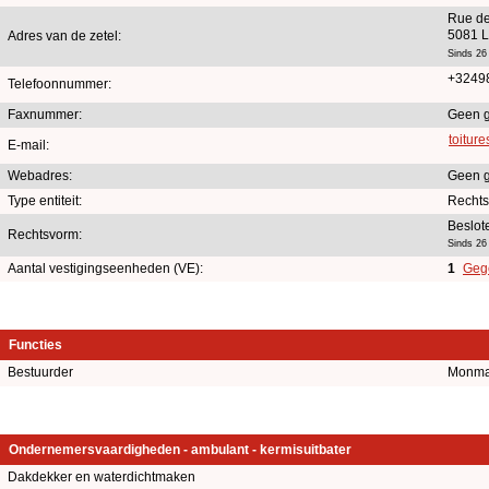
Rue de
5081 L
Adres van de zetel:
Sinds 26
+3249
Telefoonnummer:
Faxnummer:
Geen 
toitur
E-mail:
Webadres:
Geen 
Type entiteit:
Recht
Beslot
Rechtsvorm:
Sinds 26
Aantal vestigingseenheden (VE):
1
Gege
Functies
Bestuurder
Monmar
Ondernemersvaardigheden - ambulant - kermisuitbater
Dakdekker en waterdichtmaken