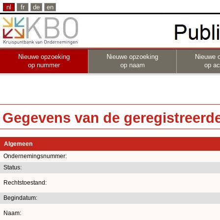
nl
fr
de
en
Nieuwe opzoeking
Nieuwe opzoeking
Nieuwe 
op nummer
op naam
op act
Gegevens van de geregistreerde 
Algemeen
Ondernemingsnummer:
Status:
Rechtstoestand:
Begindatum:
Naam: