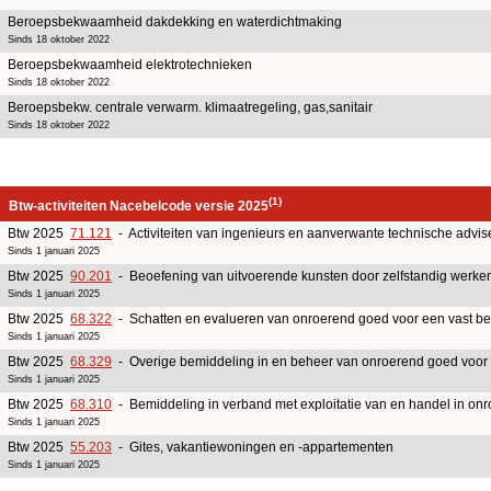
Beroepsbekwaamheid dakdekking en waterdichtmaking
Sinds 18 oktober 2022
Beroepsbekwaamheid elektrotechnieken
Sinds 18 oktober 2022
Beroepsbekw. centrale verwarm. klimaatregeling, gas,sanitair
Sinds 18 oktober 2022
(1)
Btw-activiteiten Nacebelcode versie 2025
Btw 2025
71.121
- Activiteiten van ingenieurs en aanverwante technische advise
Sinds 1 januari 2025
Btw 2025
90.201
- Beoefening van uitvoerende kunsten door zelfstandig werken
Sinds 1 januari 2025
Btw 2025
68.322
- Schatten en evalueren van onroerend goed voor een vast bed
Sinds 1 januari 2025
Btw 2025
68.329
- Overige bemiddeling in en beheer van onroerend goed voor e
Sinds 1 januari 2025
Btw 2025
68.310
- Bemiddeling in verband met exploitatie van en handel in on
Sinds 1 januari 2025
Btw 2025
55.203
- Gites, vakantiewoningen en -appartementen
Sinds 1 januari 2025