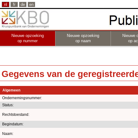
nl
fr
de
en
Nieuwe opzoeking
Nieuwe opzoeking
Nieuwe 
op nummer
op naam
op act
Gegevens van de geregistreerde 
Algemeen
Ondernemingsnummer:
Status:
Rechtstoestand:
Begindatum:
Naam: