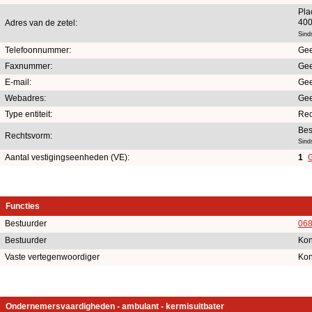
Pla
400
Adres van de zetel:
Sind
Telefoonnummer:
Gee
Faxnummer:
Gee
E-mail:
Gee
Webadres:
Gee
Type entiteit:
Rec
Bes
Rechtsvorm:
Sind
Aantal vestigingseenheden (VE):
1
G
Functies
Bestuurder
068
Bestuurder
Kon
Vaste vertegenwoordiger
Kon
Ondernemersvaardigheden - ambulant - kermisuitbater