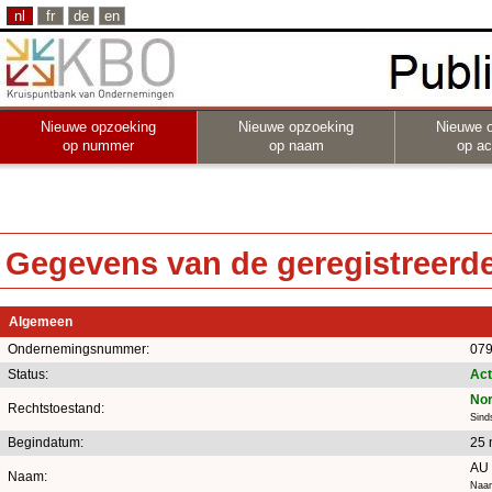
nl
fr
de
en
Nieuwe opzoeking
Nieuwe opzoeking
Nieuwe 
op nummer
op naam
op act
Gegevens van de geregistreerde 
Algemeen
Ondernemingsnummer:
079
Status:
Act
Nor
Rechtstoestand:
Sind
Begindatum:
25 
AU
Naam:
Naam